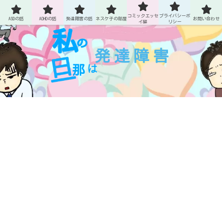
ASDとADHDの旦那との生活
コミックエッセ
プライバシーポ
ASDの話
ADHDの話
発達障害の話
ネスケ子の部屋
お問い合わせ
イ編
リシー