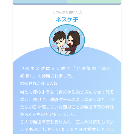
この記事を書いた人
ネスケ子
旦那ネスケは３０歳で「発達障害（ASD、
ADHD）」と診断されました。
診断された後に入籍。
当たり屋のような（自分から突っ込んできて怒る
感じ）怒りや、連想ゲームのような怒りなど、わ
たしが日々感じていた困りごとが発達障害の特性
からくるものだと知りました。
２人で発達障害を受け入れ、工夫や対策をして少
しでも過ごしやすいようにと日々模索していま