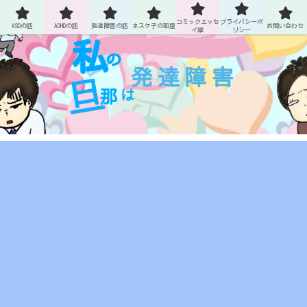
ASDとADHDの旦那との生活
コミックエッセ
プライバシーポ
ASDの話
ADHDの話
発達障害の話
ネスケ子の部屋
お問い合わせ
イ編
リシー