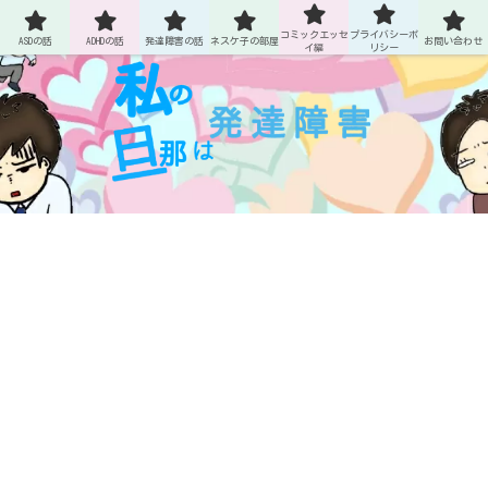
ASDとADHDの旦那との生活
コミックエッセ
プライバシーポ
ASDの話
ADHDの話
発達障害の話
ネスケ子の部屋
お問い合わせ
イ編
リシー