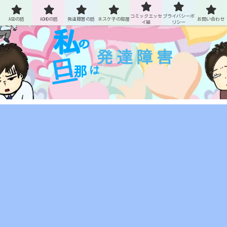
ASDとADHDの旦那との生活
コミックエッセ
プライバシーポ
ASDの話
ADHDの話
発達障害の話
ネスケ子の部屋
お問い合わせ
イ編
リシー