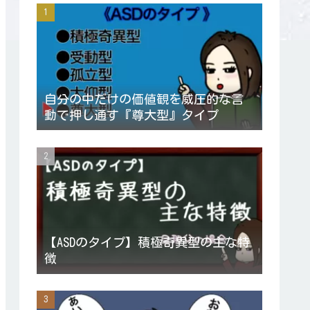
自分の中だけの価値観を威圧的な言
動で押し通す『尊大型』タイプ
【ASDのタイプ】積極奇異型の主な特
徴