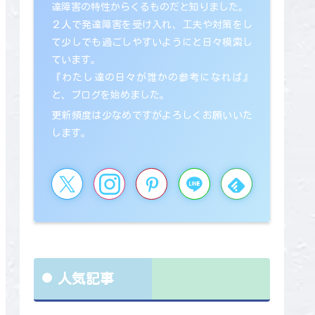
達障害の特性からくるものだと知りました。
２人で発達障害を受け入れ、工夫や対策をし
て少しでも過ごしやすいようにと日々模索し
ています。
『わたし達の日々が誰かの参考になれば』
と、ブログを始めました。
更新頻度は少なめですがよろしくお願いいた
します。
人気記事