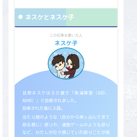
ネスケとネスケ子
この記事を書いた人
ネスケ子
旦那ネスケは３０歳で「発達障害（ASD、
ADHD）」と診断されました。
診断された後に入籍。
当たり屋のような（自分から突っ込んできて
怒る感じ）怒りや、連想ゲームのような怒り
など、わたしが日々感じていた困りごとが発