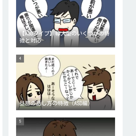
【ASDタイプ】尊大型のいくつかの特
徴と対応
旦那の話し方の特徴（ASD編）