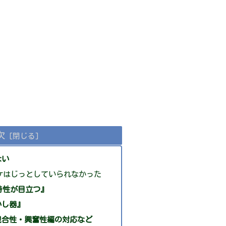
次
ない
ケはじっとしていられなかった
各特性が目立つ』
かし器』
混合性・興奮性編の対応など