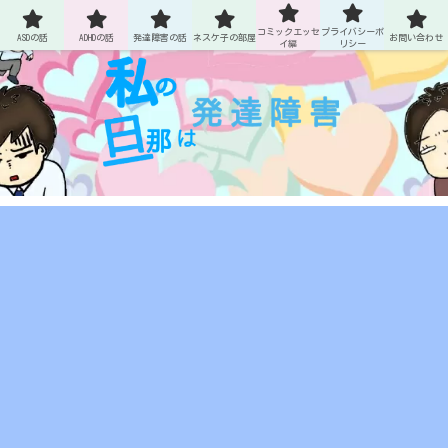
ASDとADHDの旦那との生活
コミックエッセ
プライバシーポ
ASDの話
ADHDの話
発達障害の話
ネスケ子の部屋
お問い合わせ
イ編
リシー