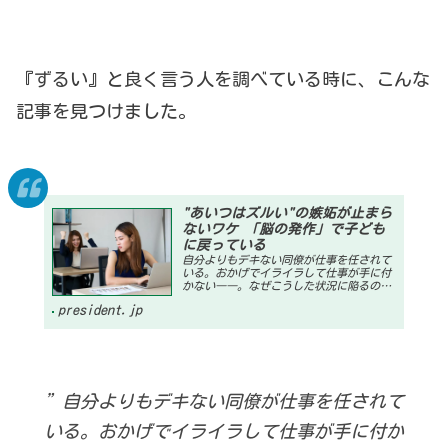
『ずるい』と良く言う人を調べている時に、こんな
記事を見つけました。
"あいつはズルい"の嫉妬が止まら
ないワケ 「脳の発作」で子ども
に戻っている
自分よりもデキない同僚が仕事を任されて
いる。おかげでイライラして仕事が手に付
かない――。なぜこうした状況に陥るの
か。心理カンセラーの大嶋信頼氏は「それ
president.jp
は脳が『嫉妬の発作』を起こして、幼稚園
児が駄々をこねた状態になっているから
だ」という。嫉妬...
”自分よりもデキない同僚が仕事を任されて
いる。
おかげでイライラして仕事が手に付か