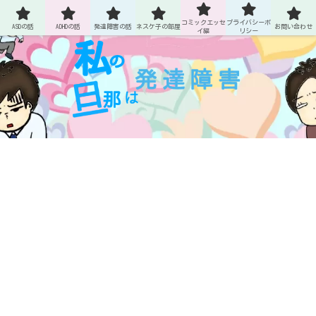
ASDとADHDの旦那との生活
コミックエッセ
プライバシーポ
ASDの話
ADHDの話
発達障害の話
ネスケ子の部屋
お問い合わせ
イ編
リシー