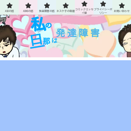
ASDとADHDの旦那との生活
コミックエッセ
プライバシーポ
ASDの話
ADHDの話
発達障害の話
ネスケ子の部屋
お問い合わせ
イ編
リシー