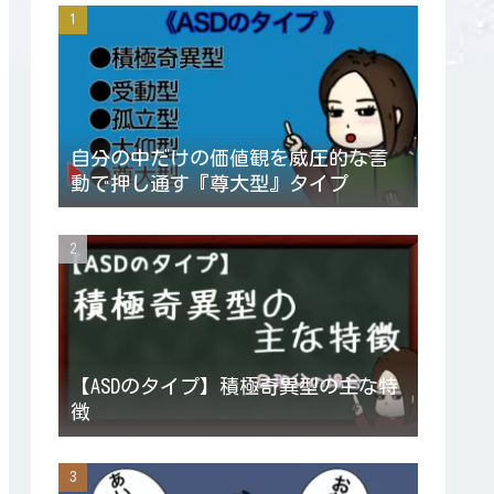
自分の中だけの価値観を威圧的な言
動で押し通す『尊大型』タイプ
【ASDのタイプ】積極奇異型の主な特
徴