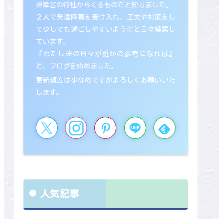
達障害の特性からくるものだと知りました。
２人で発達障害を受け入れ、工夫や対策をし
て少しでも過ごしやすいようにと日々模索し
ています。
『わたし達の日々が誰かの参考になれば』
と、ブログを始めました。
更新頻度は少なめですがよろしくお願いいた
します。
人気記事