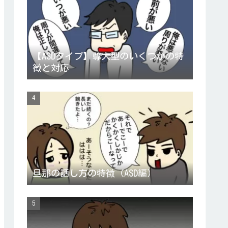
【ASDタイプ】尊大型のいくつかの特
徴と対応
旦那の話し方の特徴（ASD編）