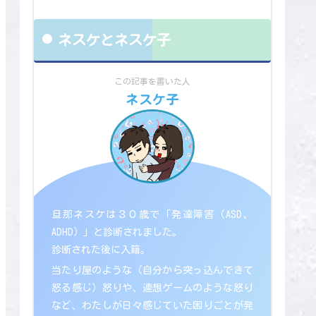
ネスケとネスケ子
この記事を書いた人
ネスケ子
旦那ネスケは３０歳で「発達障害（ASD、
ADHD）」と診断されました。
診断された後に入籍。
当たり屋のような（自分から突っ込んできて
怒る感じ）怒りや、連想ゲームのような怒り
など、わたしが日々感じていた困りごとが発