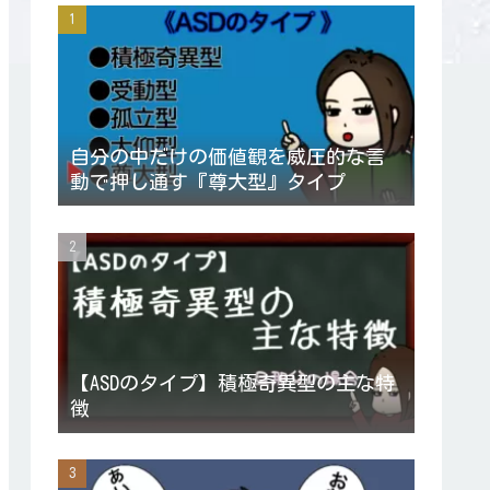
自分の中だけの価値観を威圧的な言
動で押し通す『尊大型』タイプ
【ASDのタイプ】積極奇異型の主な特
徴