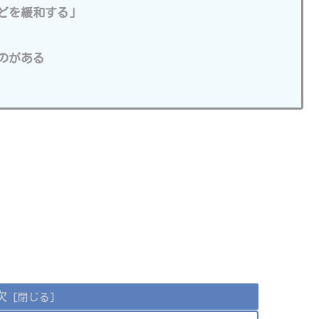
どを緩和する」
のがある
次