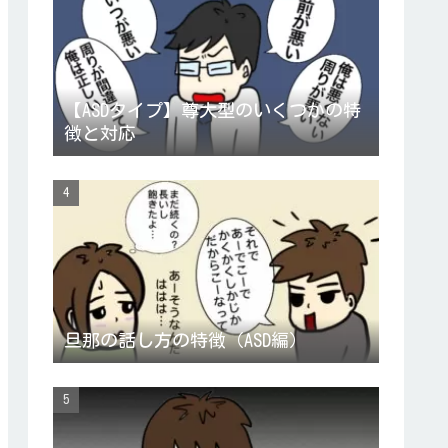
【ASDタイプ】尊大型のいくつかの特
徴と対応
旦那の話し方の特徴（ASD編）