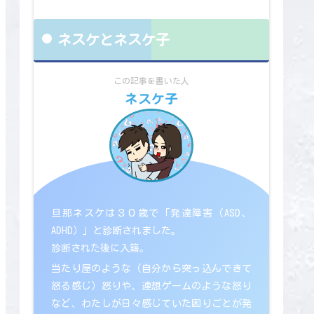
ネスケとネスケ子
この記事を書いた人
ネスケ子
旦那ネスケは３０歳で「発達障害（ASD、
ADHD）」と診断されました。
診断された後に入籍。
当たり屋のような（自分から突っ込んできて
怒る感じ）怒りや、連想ゲームのような怒り
など、わたしが日々感じていた困りごとが発